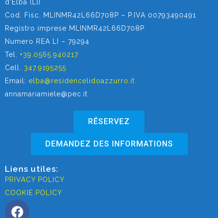
d’Elba (LI)
Cod. Fisc. MLINMR42L66D708P – P.IVA 00793490491
Registro imprese MLINMR42L66D708P
Numero REA LI – 79294
Tel.
+39.0565.940217
Cell.
347.9195255
Email:
elba@residencelidoazzurro.it
annamariamiele@pec.it
RÉSERVEZ
DEMANDEZ DES INFORMATIONS
Liens utiles:
PRIVACY POLICY
COOKIE POLICY