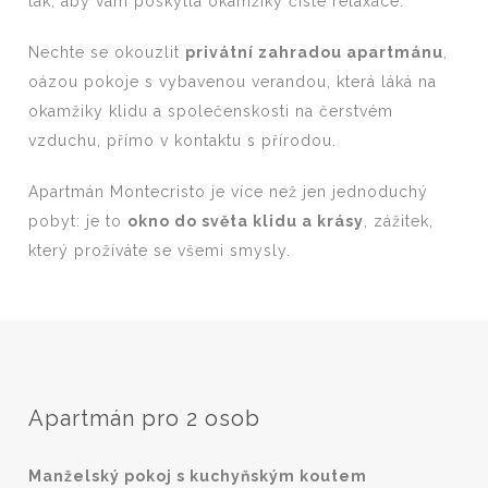
tak, aby vám poskytla okamžiky čisté relaxace.
Nechte se okouzlit
privátní zahradou apartmánu
,
oázou pokoje s vybavenou verandou, která láká na
okamžiky klidu a společenskosti na čerstvém
vzduchu, přímo v kontaktu s přírodou.
Apartmán Montecristo je více než jen jednoduchý
pobyt: je to
okno do světa klidu a krásy
, zážitek,
který prožíváte se všemi smysly.
Apartmán pro 2 osob
Manželský pokoj s kuchyňským koutem