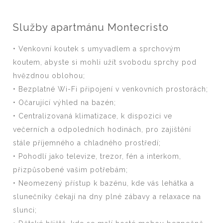
Služby apartmánu Montecristo
• Venkovní koutek s umyvadlem a sprchovým
koutem, abyste si mohli užít svobodu sprchy pod
hvězdnou oblohou;
• Bezplatné Wi-Fi připojení v venkovních prostorách;
• Očarující výhled na bazén;
• Centralizovaná klimatizace, k dispozici ve
večerních a odpoledních hodinách, pro zajištění
stále příjemného a chladného prostředí;
• Pohodlí jako televize, trezor, fén a interkom,
přizpůsobené vašim potřebám;
• Neomezený přístup k bazénu, kde vás lehátka a
slunečníky čekají na dny plné zábavy a relaxace na
slunci;