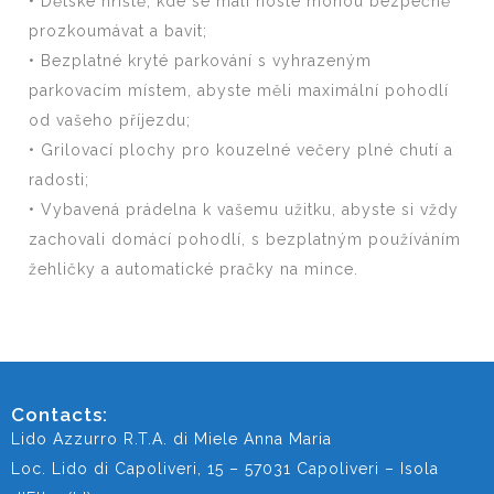
• Dětské hřiště, kde se malí hosté mohou bezpečně
prozkoumávat a bavit;
• Bezplatné kryté parkování s vyhrazeným
parkovacím místem, abyste měli maximální pohodlí
od vašeho příjezdu;
• Grilovací plochy pro kouzelné večery plné chutí a
radosti;
• Vybavená prádelna k vašemu užitku, abyste si vždy
zachovali domácí pohodlí, s bezplatným používáním
žehličky a automatické pračky na mince.
Contacts:
Lido Azzurro R.T.A. di Miele Anna Maria
Loc. Lido di Capoliveri, 15 – 57031 Capoliveri – Isola